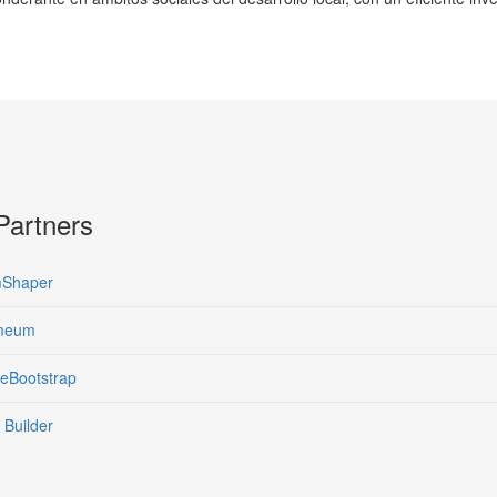
Partners
Shaper
meum
eBootstrap
Builder