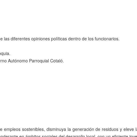
 las diferentes opiniones políticas dentro de los funcionarios.
oquia.
erno Autónomo Parroquial Cotaló.
e empleos sostenibles, disminuya la generación de residuos y eleve l
erante en ámbitos sociales del desarrollo local, con un eficiente inven