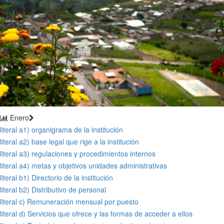
Enero
literal a1) organigrama de la institución
literal a2) base legal que rige a la institución
literal a3) regulaciones y procedimientos internos
literal a4) metas y objetivos unidades administrativas
literal b1) Directorio de la institución
literal b2) Distributivo de personal
literal c) Remuneración mensual por puesto
literal d) Servicios que ofrece y las formas de acceder a ellos